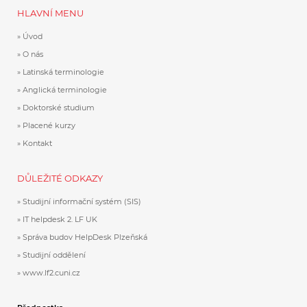
HLAVNÍ MENU
Úvod
O nás
Latinská terminologie
Anglická terminologie
Doktorské studium
Placené kurzy
Kontakt
DŮLEŽITÉ ODKAZY
Studijní informační systém (SIS)
IT helpdesk 2. LF UK
Správa budov HelpDesk Plzeňská
Studijní oddělení
www.lf2.cuni.cz