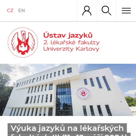
Přejít
k
CZ
EN
hlavnímu
obsahu
Výuka jazyků na lékařských